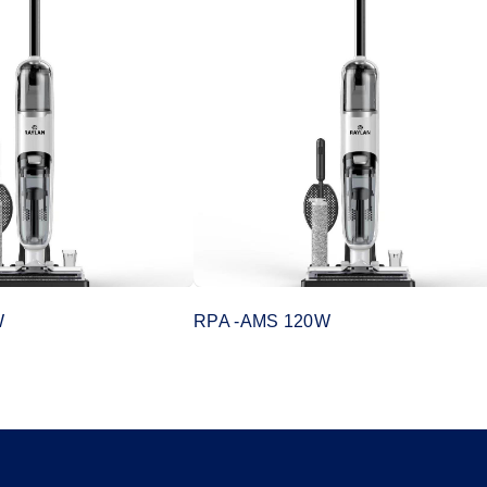
W
RPA -AMS 120W