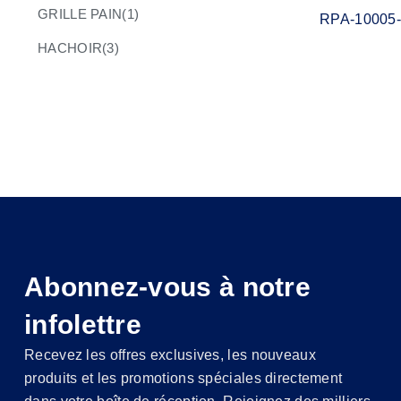
GRILLE PAIN
(1)
RPA-10005
HACHOIR
(3)
MACHINE À CAFÉ
(10)
MACHINES À GLAÇONS
(1)
MIXEUR MULTIFONCTIONS
(3)
PANINEUSE
(5)
PÉTRIN
(1)
PRESSE AGRUME
(1)
Abonnez-vous à notre
TV & Accessoires
(10)
infolettre
Recevez les offres exclusives, les nouveaux
produits et les promotions spéciales directement