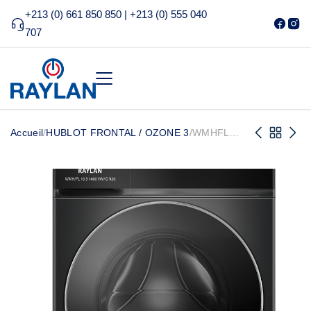
+213 (0) 661 850 850 | +213 (0) 555 040
707
Accueil
/
HUBLOT FRONTAL / OZONE 3
/
WMHFL
10.5 1400
INVG N26