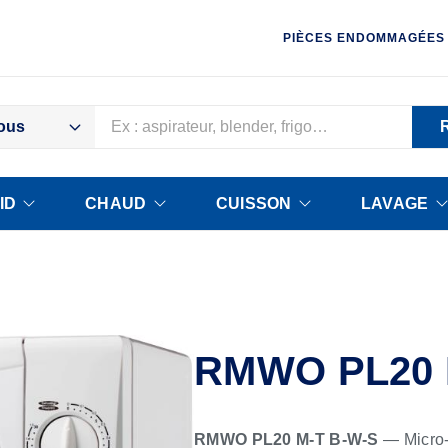
PIÈCES ENDOMMAGÉES
ous
ID
CHAUD
CUISSON
LAVAGE
RMWO PL20 
RMWO PL20 M-T B-W-S
— Micro