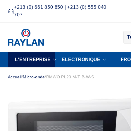
+213 (0) 661 850 850 | +213 (0) 555 040
707
T
L'ENTREPRISE
ELECTRONIQUE
FRO
Accueil
/
Micro-onde
/
RMWO PL20 M-T B-W-S