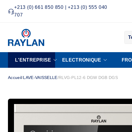
+213 (0) 661 850 850 | +213 (0) 555 040
707
T
L'ENTREPRISE
ELECTRONIQUE
FRO
Accueil
/
LAVE-VAISSELLE
/
RLVG-PL12-6 DGW DGB DGS