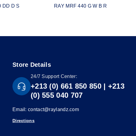
 DD D S
RAY MRF 440 G W B R
Store Details
24/7 Support Center:
+213 (0) 661 850 850 | +213
(0) 555 040 707
Email: contact@raylandz.com
Directions