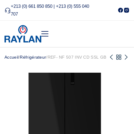
+213 (0) 661 850 850 | +213 (0) 555 040
707
Accueil
/
Réfrigérateur
/
REF- NF 507 INV CD SSL GB