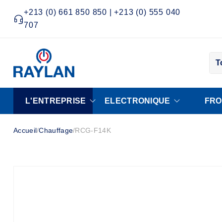
+213 (0) 661 850 850 | +213 (0) 555 040
707
T
L'ENTREPRISE
ELECTRONIQUE
FRO
Accueil
/
Chauffage
/
RCG-F14K