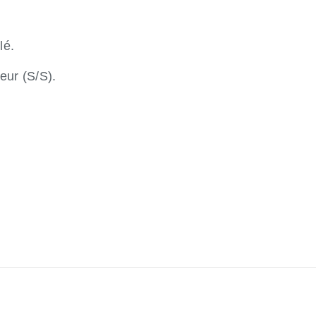
lé.
eur (S/S).