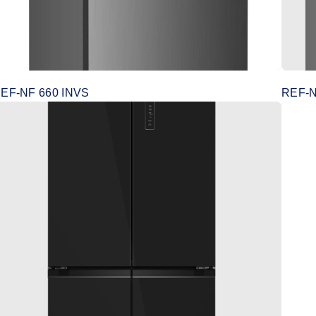
EF-NF 660 INVS
REF-N