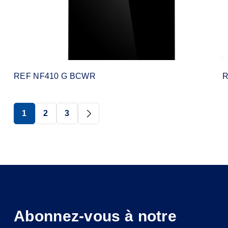
REF NF410 G BCWR
R
1
2
3
Abonnez-vous à notre