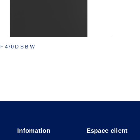
F 470 D S B W
Infomation
Espace client