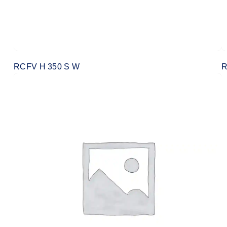
RCFV H 350 S W
R