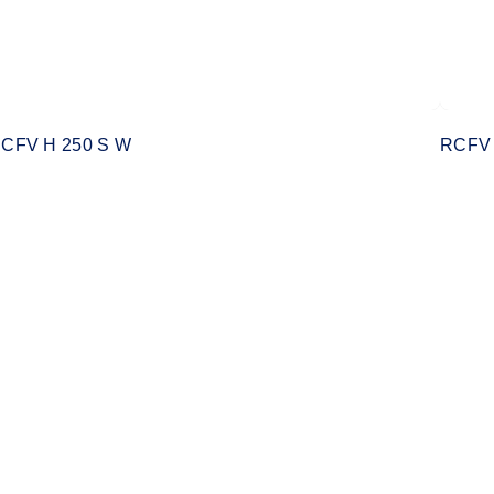
CFV H 250 S W
RCFV 