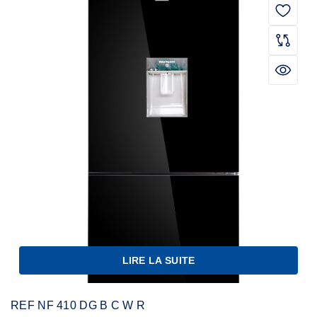
LIRE LA SUITE
REF NF 410 DG B C W R