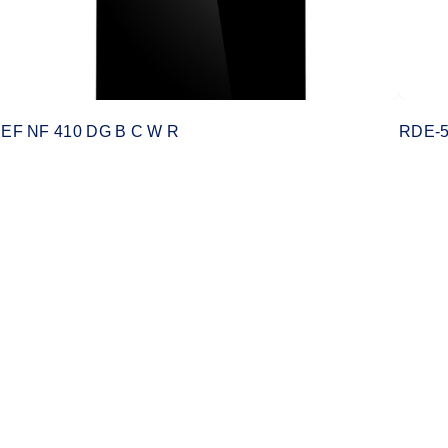
EF NF 410 DG B C W R
RDE-5