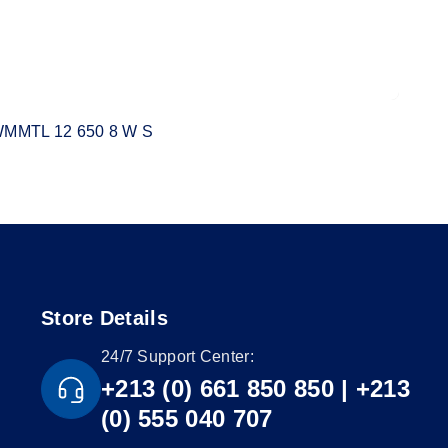
MMTL 12 650 8 W S
Store Details
24/7 Support Center:
+213 (0) 661 850 850 | +213
(0) 555 040 707